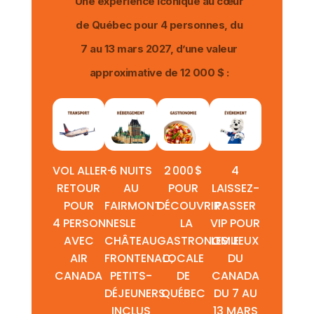
Une expérience iconique au cœur
de Québec pour 4 personnes, du
7 au 13 mars 2027, d’une valeur
approximative de 12 000 $ :
VOL ALLER-
6 NUITS
2 000 $
4
RETOUR
AU
POUR
LAISSEZ-
POUR
FAIRMONT
DÉCOUVRIR
PASSER
4 PERSONNES
LE
LA
VIP POUR
AVEC
CHÂTEAU
GASTRONOMIE
LES JEUX
AIR
FRONTENAC,
LOCALE
DU
CANADA
PETITS-
DE
CANADA
DÉJEUNERS
QUÉBEC
DU 7 AU
INCLUS
13 MARS