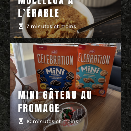
MOELLEUX À
L’ÉRABLE
7 minutes et moins
MINI GÂTEAU AU
FROMAGE
10 minutes et moins