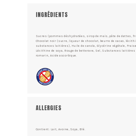
INGRÉDIENTS
Sucres (pommes déshydratées, sirop de maïs, pâte de dattes, fru
Chocolat noir (sucre, liqueur de chocolat, beurre de cacao, lécithi
substances laitières), Huile de canola, Glycérine végétale, Frai
Lécithine de soya, Rouge de betterave, Sel, Substances laitières 
romarin, Acide ascorbique.
ALLERGIES
Contient: Lait, Avoine, Soya, Blé.