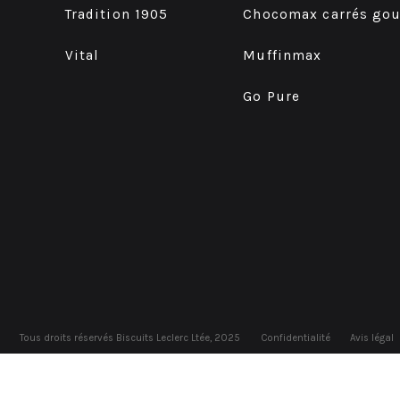
Tradition 1905
Chocomax carrés go
Vital
Muffinmax
Go Pure
Tous droits réservés Biscuits Leclerc Ltée, 2025
Confidentialité
Avis légal