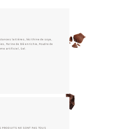
stances laitières, lécithine de soya,
es, Farine de blé enrichie, Poudre de
me artificiel, Sel.
NOS PRODUITS NE SONT PAS TOUS