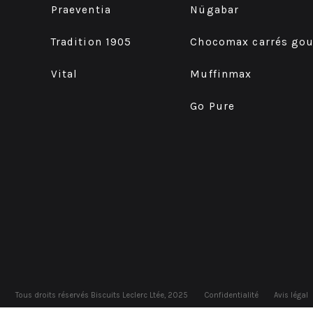
Praeventia
Nügabar
Tradition 1905
Chocomax carrés go
Vital
Muffinmax
Go Pure
Tous droits réservés Biscuits Leclerc Ltée, 2025
Confidentialité
Avis légal